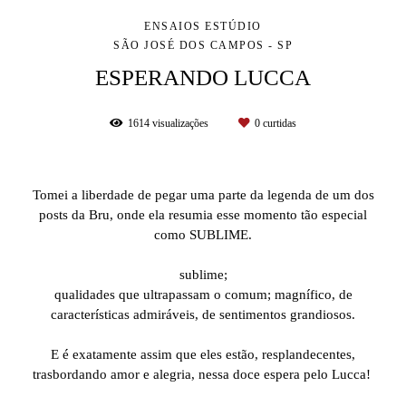
ENSAIOS ESTÚDIO
SÃO JOSÉ DOS CAMPOS - SP
ESPERANDO LUCCA
1614
visualizações
0
curtidas
Tomei a liberdade de pegar uma parte da legenda de um dos
posts da Bru, onde ela resumia esse momento tão especial
como SUBLIME.
⠀⠀⠀⠀⠀⠀⠀⠀⠀
sublime;
qualidades que ultrapassam o comum; magnífico, de
características admiráveis, de sentimentos grandiosos.
⠀⠀⠀⠀⠀⠀⠀⠀⠀
E é exatamente assim que eles estão, resplandecentes,
trasbordando amor e alegria, nessa doce espera pelo Lucca!
⠀⠀⠀⠀⠀⠀⠀⠀⠀