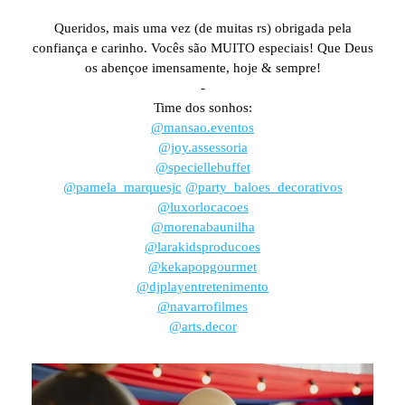
⠀
Queridos, mais uma vez (de muitas rs) obrigada pela
confiança e carinho. Vocês são MUITO especiais! Que Deus
os abençoe imensamente, hoje & sempre!
-
Time dos sonhos:
@mansao.eventos
@joy.assessoria
@speciellebuffet
@pamela_marquesjc
@party_baloes_decorativos
@luxorlocacoes
@morenabaunilha
@larakidsproducoes
@kekapopgourmet
@djplayentretenimento
@navarrofilmes
@arts.decor