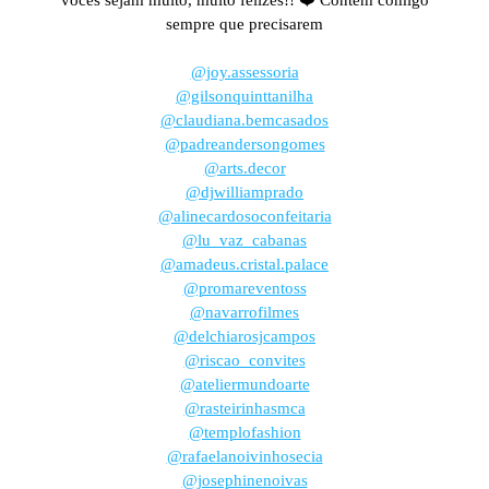
vocês sejam muito, muito felizes!! ❤️ Contem comigo
sempre que precisarem
@joy.assessoria
@gilsonquinttanilha
@claudiana.bemcasados
@padreandersongomes
@arts.decor
@djwilliamprado
@alinecardosoconfeitaria
@lu_vaz_cabanas
@amadeus.cristal.palace
@promareventoss
@navarrofilmes
@delchiarosjcampos
@riscao_convites
@ateliermundoarte
@rasteirinhasmca
@templofashion
@rafaelanoivinhosecia
@josephinenoivas