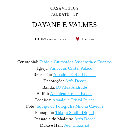
CASAMENTOS
TAUBATÉ - SP
DAYANE E VALMES
1696
visualizações
0
curtidas
Cerimonial:
Fabíola Guimarães Assessoria e Eventos
Igreja:
Amadeus Cristal Palace
Recepção:
Amadeus Cristal Palace
Decoração:
Art’s Decor
Banda:
DJ Alex Andrade
Buffet:
Amadeus Cristal Palace
Cadeiras:
Amadeus Cristal Palace
Foto:
Equipe de Fotografia Milena Cavichi
Filmagem:
Thiago Studio Digital
Passarela de Madeira:
Art’s Decor
Make e Hair:
Joel Crozariol