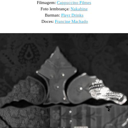
Filmagem:
Cappuccino Filmes
Foto lembrança:
Nakabine
Barman:
Flayr Drinks
Doces:
Francine Machado