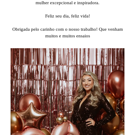
mulher excepcional e inspiradora.
⠀⠀⠀⠀⠀⠀⠀⠀⠀
Feliz seu dia, feliz vida!
⠀⠀⠀⠀⠀⠀⠀⠀⠀
Obrigada pelo carinho com o nosso trabalho! Que venham
muitos e muitos ensaios