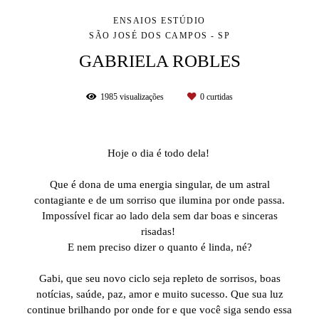
ENSAIOS ESTÚDIO
SÃO JOSÉ DOS CAMPOS - SP
GABRIELA ROBLES
1985
visualizações
0
curtidas
Hoje o dia é todo dela!
⠀⠀⠀⠀⠀⠀⠀⠀⠀
Que é dona de uma energia singular, de um astral
contagiante e de um sorriso que ilumina por onde passa.
Impossível ficar ao lado dela sem dar boas e sinceras
risadas!
E nem preciso dizer o quanto é linda, né?
⠀⠀⠀⠀⠀⠀⠀⠀⠀
Gabi, que seu novo ciclo seja repleto de sorrisos, boas
notícias, saúde, paz, amor e muito sucesso. Que sua luz
continue brilhando por onde for e que você siga sendo essa