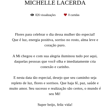
MICHELLE LACERDA
826
visualizações
0
curtidas
Flores para celebrar o dia dessa mulher tão especial!
Que é luz, energia positiva, sorriso no rosto, alma leve e
coração puro.
⠀⠀⠀⠀⠀⠀⠀⠀⠀
A Mi chegou e com sua alegria iluminou tudo por aqui,
daquelas pessoas que você olha e imediatamente cria
conexão e carinho.
⠀⠀⠀⠀⠀⠀⠀⠀⠀
E nesta data tão especial, desejo que seu caminho seja
repleto de luz, flores e sorrisos. Que haja fé, paz, saúde e
muito amor. Seu sucesso e realização são certos, o mundo é
seu Mi!
⠀⠀⠀⠀⠀⠀⠀⠀⠀
Super beijo, feliz vida!