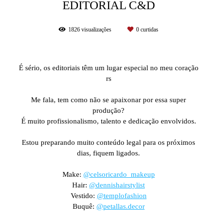
EDITORIAL C&D
1826
visualizações
0
curtidas
É sério, os editoriais têm um lugar especial no meu coração
rs
⠀⠀⠀⠀⠀⠀⠀⠀⠀
Me fala, tem como não se apaixonar por essa super
produção?
É muito profissionalismo, talento e dedicação envolvidos.
⠀⠀⠀⠀⠀⠀⠀⠀⠀
Estou preparando muito conteúdo legal para os próximos
dias, fiquem ligados.
⠀⠀⠀⠀⠀⠀⠀⠀⠀
Make:
@celsoricardo_makeup
Hair:
@dennishairstylist
Vestido:
@templofashion
Buquê:
@petallas.decor