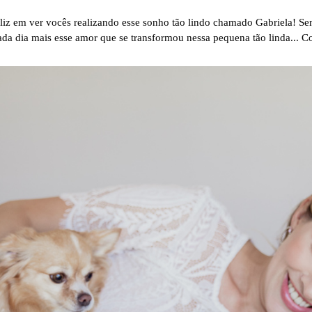
liz em ver vocês realizando esse sonho tão lindo chamado Gabriela! Sem
da dia mais esse amor que se transformou nessa pequena tão linda...