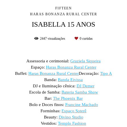
FIFTEEN
HARAS BONANZA RURAL CENTER
ISABELLA 15 ANOS
2447
visualizações
0
curtidas
Assessoria e cerimonial:
Graziela Siqueira
Espaço:
Haras Bonanza Rural Center
Buffet:
Haras Bonanza Rural Center
Decoração:
Tipo A
Banda:
Banda Eivissa
DJ e Iluminação cênica:
DJ Demer
Escola de Samba:
Bateria Samba Show
Bar:
The Phoenix Bar
Bolo e Doces finos:
Francine Machado
Forminhas:
Espaço Soterê
Beauty:
Divino Studio
Vestidos:
Templo Fashion