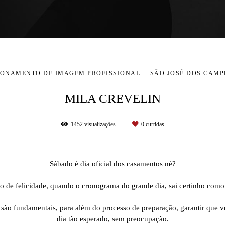
IONAMENTO DE IMAGEM PROFISSIONAL
SÃO JOSÉ DOS CAMPO
MILA CREVELIN
1452
visualizações
0
curtidas
Sábado é dia oficial dos casamentos né?
⠀⠀⠀⠀⠀⠀⠀⠀⠀
iso de felicidade, quando o cronograma do grande dia, sai certinho com
⠀⠀⠀⠀⠀⠀⠀⠀⠀
l, são fundamentais, para além do processo de preparação, garantir que 
dia tão esperado, sem preocupação.