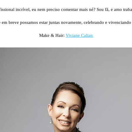
⠀⠀⠀⠀⠀⠀⠀⠀⠀
fissional incrível, eu nem preciso comentar mais né? Sou fã, e amo trab
⠀⠀⠀⠀⠀⠀⠀⠀⠀
 em breve possamos estar juntas novamente, celebrando e vivenciando
Make & Hair:
Viviane Calian