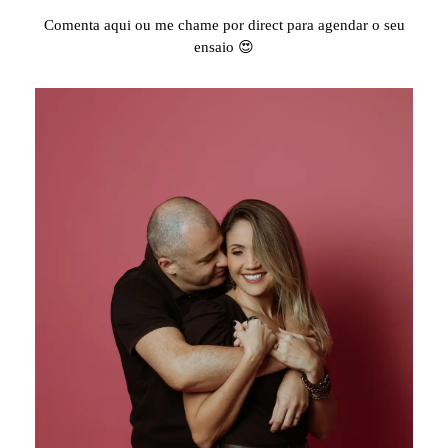
⠀⠀⠀⠀⠀⠀⠀⠀⠀
Comenta aqui ou me chame por direct para agendar o seu
ensaio 😍