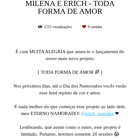
MILENA E ERICH - TODA
FORMA DE AMOR
1515
visualizações
0
curtidas
É com MUITA ALEGRIA que anuncio o lançamento do
nosso mais novo projeto:
⠀⠀⠀⠀⠀⠀⠀⠀⠀
[ TODA FORMA DE AMOR 🌈 ]
⠀⠀⠀⠀⠀⠀⠀⠀⠀
Nos próximos dias, até o Dia dos Namorados vocês verão
esse feed repleto de cor e amor.
⠀⠀⠀⠀⠀⠀⠀⠀⠀
E nada melhor do que começar esse projeto ao lado dele,
meu ETERNO NAMORADO!
@erich_noronha
❤
⠀⠀⠀⠀⠀⠀⠀⠀⠀
Lembrando, que assim como o outro, esse projeto é
limitado. Portanto, teremos somente 20 sessões 😱